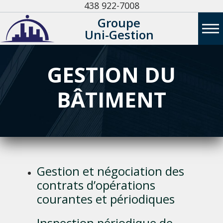
438 922-7008
Services
Soumission
Groupe
Nous joindre
Uni-Gestion
EN
GESTION DU
BÂTIMENT
Gestion et négociation des
contrats d’opérations
courantes et périodiques
Inspection périodique de